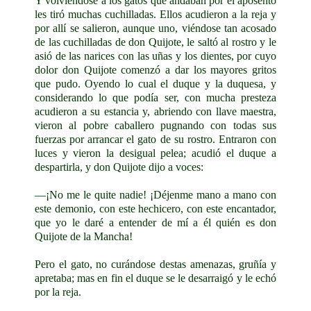
Y volviéndose a los gatos que andaban por el aposento
les tiró muchas cuchilladas. Ellos acudieron a la reja y
por allí se salieron, aunque uno, viéndose tan acosado
de las cuchilladas de don Quijote, le saltó al rostro y le
asió de las narices con las uñas y los dientes, por cuyo
dolor don Quijote comenzó a dar los mayores gritos
que pudo. Oyendo lo cual el duque y la duquesa, y
considerando lo que podía ser, con mucha presteza
acudieron a su estancia y, abriendo con llave maestra,
vieron al pobre caballero pugnando con todas sus
fuerzas por arrancar el gato de su rostro. Entraron con
luces y vieron la desigual pelea; acudió el duque a
despartirla, y don Quijote dijo a voces:
—¡No me le quite nadie! ¡Déjenme mano a mano con
este demonio, con este hechicero, con este encantador,
que yo le daré a entender de mí a él quién es don
Quijote de la Mancha!
Pero el gato, no curándose destas amenazas, gruñía y
apretaba; mas en fin el duque se le desarraigó y le echó
por la reja.