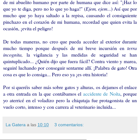
de mi abuelito humano por parte de humana que dice así: "¡Haz lo
que yo te diga, pero no lo que yo haga!" (
Ejem, ejem
...) Así que por
mucho que yo haya saltado a la repisa, causando el consiguiente
pinchazo en el corazón de mi humana, recordad que quien evita la
ocasión, ¡evita el peligro!
De todas maneras, no creo que pueda acceder al exterior durante
mucho tiempo porque después de mi breve incursión en
terra
incognita,
la vigilancia y las medidas de seguridad se han
quintuplicado... ¿Quién dijo que fuera fácil? Contra viento y marea,
seguiré luchando por conseguir sentarme allí. ¡Palabra de gato! Otra
cosa es que lo consiga... Pero eso ya ¡es otra historia!
Por si queréis saber más sobre gatos y alturas, os dejamos el enlace
a otra entrada en la que contábamos el
accidente de Noíta
, porque
yo aterricé en el voladizo pero la chiqutaja fue protagonista de un
vuelo corto, intenso y con carrera al veterinario incluida...
La Gatera
a las
10:10
3 comentarios: