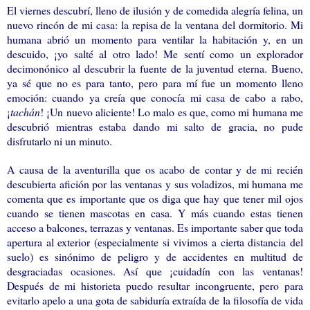
El viernes descubrí, lleno de ilusión y de comedida alegría felina, un
nuevo rincón de mi casa: la repisa de la ventana del dormitorio. Mi
humana abrió un momento para ventilar la habitación y, en un
descuido, ¡yo salté al otro lado! Me sentí como un explorador
decimonónico al descubrir la fuente de la juventud eterna. Bueno,
ya sé que no es para tanto, pero para mí fue un momento lleno
emoción: cuando ya creía que conocía mi casa de cabo a rabo,
¡
tachán
! ¡Un nuevo aliciente! Lo malo es que, como mi humana me
descubrió mientras estaba dando mi salto de gracia, no pude
disfrutarlo ni un minuto.
A causa de la aventurilla que os acabo de contar y de mi recién
descubierta afición por las ventanas y sus voladizos, mi humana me
comenta que es importante que os diga que hay que tener mil ojos
cuando se tienen mascotas en casa. Y más cuando estas tienen
acceso a balcones, terrazas y ventanas. Es importante saber que toda
apertura al exterior (especialmente si vivimos a cierta distancia del
suelo) es sinónimo de peligro y de accidentes en multitud de
desgraciadas ocasiones. Así que ¡cuidadín con las ventanas!
Después de mi historieta puedo resultar incongruente, pero para
evitarlo apelo a una gota de sabiduría extraída de la filosofía de vida