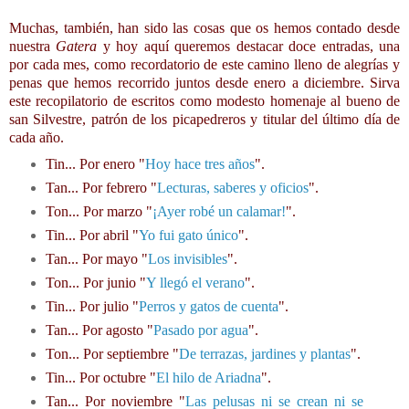
Muchas, también, han sido las cosas que os hemos contado desde
nuestra
Gatera
y hoy aquí queremos destacar doce entradas, una
por cada mes, como recordatorio de este camino lleno de alegrías y
penas que hemos recorrido juntos desde enero a diciembre. Sirva
este recopilatorio de escritos como modesto homenaje al bueno de
san Silvestre, patrón de los picapedreros y titular del último día de
cada año.
Tin... Por enero "
Hoy hace tres años
".
Tan... Por febrero "
Lecturas, saberes y oficios
".
Ton... Por marzo "
¡Ayer robé un calamar!
".
Tin... Por abril "
Yo fui gato único
".
Tan... Por mayo "
Los invisibles
".
Ton... Por junio "
Y llegó el verano
".
Tin... Por julio "
Perros y gatos de cuenta
".
Tan... Por agosto "
Pasado por agua
".
Ton... Por septiembre "
De terrazas, jardines y plantas
".
Tin... Por octubre "
El hilo de Ariadna
".
Tan... Por noviembre "
Las pelusas ni se crean ni se