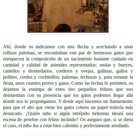
Ahí, donde os indicamos con una flecha y acechando a unas
rollizas palomas, se encontraban este par de hermosos gatos que
enriquecen la composición de un nacimiento bastante cuidado en
cantidad y calidad de animales representados: mulas y bueyes,
camellos y dromedarios, corderos y ovejas, gallinas, gallos y
pollitos, cerdos y cochinillos, palomas, lechuzas y, para rematar la
fiesta, unos cuantos perros y gatos. Como las fechas lo permiten, os
dejamos la estampa de estos dos pequeños felinos que nos
demuestran con su presencia que los gatos podemos llegar allá
donde nos lo propongamos. Y desde aquí hacemos un llamamiento
para que el año que viene los gatos cobren un papel todavía más
destacado. ¿Quién sabe si algún intrépido belenista ideará una
escena de pesebre con felino incluido? Os aseguro que, si se diera
el caso, el niño iba a estar bien calentito y perfectamente arrullado.