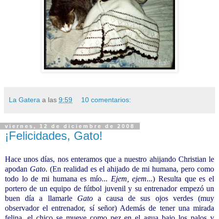
La Gatera
a las
9:59
10 comentarios:
viernes, 12 de diciembre de 2008
¡Felicidades, Gato!
Hace unos días, nos enteramos que a nuestro ahijando Christian le
apodan
Gato
. (En realidad es el ahijado de mi humana, pero como
todo lo de mi humana es mío...
Ejem, ejem
...) Resulta que es el
portero de un equipo de fútbol juvenil y su entrenador empezó un
buen día a llamarle
Gato
a causa de sus ojos verdes (muy
observador el entrenador, sí señor) Además de tener una mirada
felina, el chico se mueve como pez en el agua bajo los palos y