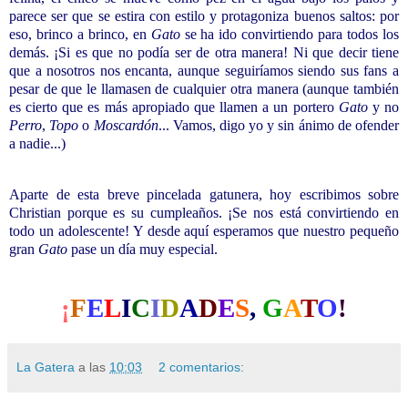
parece ser que se estira con estilo y protagoniza buenos saltos: por
eso, brinco a brinco, en
Gato
se ha ido convirtiendo para todos los
demás. ¡Si es que no podía ser de otra manera! Ni que decir tiene
que a nosotros nos encanta, aunque seguiríamos siendo sus fans a
pesar de que le llamasen de cualquier otra manera (aunque también
es cierto que es más apropiado que llamen a un portero
Gato
y no
Perro
,
Topo
o
Moscardón
... Vamos, digo yo y sin ánimo de ofender
a nadie...)
Aparte de esta breve pincelada gatunera, hoy escribimos sobre
Christian porque es su cumpleaños. ¡Se nos está convirtiendo en
todo un adolescente! Y desde aquí esperamos que nuestro pequeño
gran
Gato
pase un día muy especial.
¡
F
E
L
I
C
I
D
A
D
E
S
,
G
A
T
O
!
La Gatera
a las
10:03
2 comentarios: