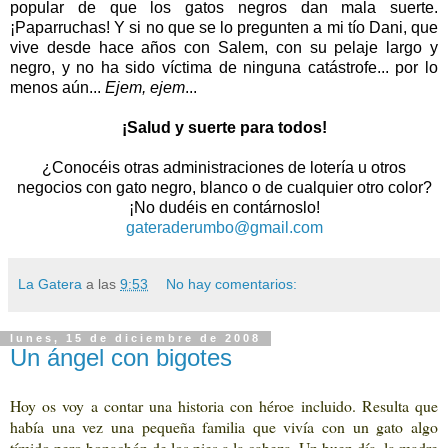
popular de que
los gatos negros dan mala suerte
.
¡Paparruchas! Y si no que se lo pregunten a mi tío Dani, que
vive desde hace años con Salem, con su pelaje largo y
negro, y no ha sido víctima de ninguna catástrofe... por lo
menos aún...
Ejem, ejem
...
¡Salud y suerte para todos!
¿Conocéis otras administraciones de lotería u otros
negocios con gato negro, blanco o de cualquier otro color?
¡No dudéis en contárnoslo!
gateraderumbo@gmail.com
La Gatera
a las
9:53
No hay comentarios:
lunes, 15 de diciembre de 2008
Un ángel con bigotes
Hoy os voy a contar una historia con héroe incluido. Resulta que
había una vez una pequeña familia que vivía con un gato algo
tímido pero bonachón de los pies a la cabeza. Un buen día, la madre