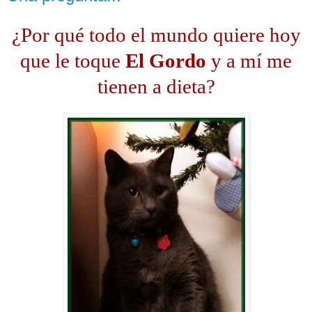
¿Por qué todo el mundo quiere hoy
que le toque
El Gordo
y a mí me
tienen a dieta?