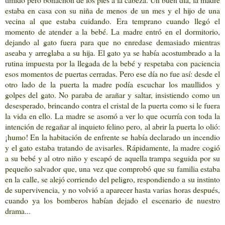
estaba en casa con su niña de menos de un mes y el hijo de una
vecina al que estaba cuidando. Era temprano cuando llegó el
momento de atender a la bebé. La madre entró en el dormitorio,
dejando al gato fuera para que no enredase demasiado mientras
aseaba y arreglaba a su hija. El gato ya se había acostumbrado a la
rutina impuesta por la llegada de la bebé y respetaba con paciencia
esos momentos de puertas cerradas. Pero ese día no fue así: desde el
otro lado de la puerta la madre podía escuchar los maullidos y
golpes del gato. No paraba de arañar y saltar, insistiendo como un
desesperado, brincando contra el cristal de la puerta como si le fuera
la vida en ello. La madre se asomó a ver lo que ocurría con toda la
intención de regañar al inquieto felino pero, al abrir la puerta lo olió:
¡humo! En la habitación de enfrente se había declarado un incendio
y el gato estaba tratando de avisarles. Rápidamente, la madre cogió
a su bebé y al otro niño y escapó de aquella trampa seguida por su
pequeño salvador que, una vez que comprobó que su familia estaba
en la calle, se alejó corriendo del peligro, respondiendo a su instinto
de supervivencia, y no volvió a aparecer hasta varias horas después,
cuando ya los bomberos habían dejado el escenario de nuestro
drama...